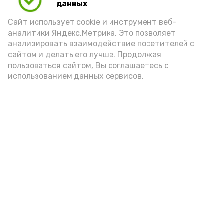
данных
10 февраля , 14:47
Экология
Сайт использует cookie и инструмент веб-
аналитики Яндекс.Метрика. Это позволяет
В Харабали провели познавательное
анализировать взаимодействие посетителей с
мероприятие для детей «Это всё моё,
сайтом и делать его лучше. Продолжая
родное…»
пользоваться сайтом, Вы соглашаетесь с
10 февраля , 11:26
Экология
использованием данных сервисов.
В Харабали провели экологический урок
для детей «Покорми птиц зимой»
8 февраля , 13:13
Экология
В Харабали состоялся экологический
турнир «Мир вокруг нас»
30 января , 13:22
Экология
В сасыкольской школе провели добрую
акцию «Кормушка»
18 января , 14:50
Экология