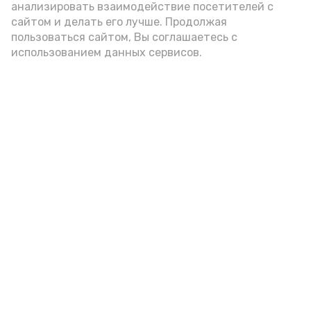
анализировать взаимодействие посетителей с
сайтом и делать его лучше. Продолжая
Видео: управление пресс-службы и информации
пользоваться сайтом, Вы соглашаетесь с
администрации губернатора АО
использованием данных сервисов.
год единства народов
закон
Подпишись!
А24 в MAX
А24 в Вконтакте
А2