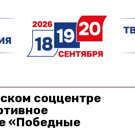
нском соццентре
ртивное
е «Победные