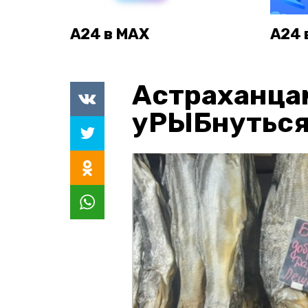
А24 в MAX
А24 
Астраханца
уРЫБнуться