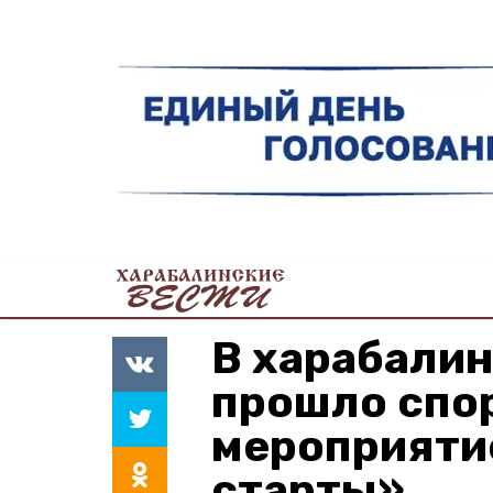
В харабали
прошло спо
мероприяти
старты»