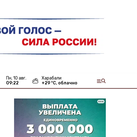
пн, 10 авг.
Харабали
09:22
+
29
°С,
облачно