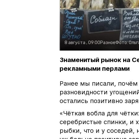
8 августа , 09:00
Разное
Фото:
Ольг
Знаменитый рынок на С
рекламными перлами
Ранее мы писали, почём
разновидности угощений
остались позитивно зар
«Чёткая вобла для чётки
серебристые спинки, и 
рыбки, что и у соседей, 