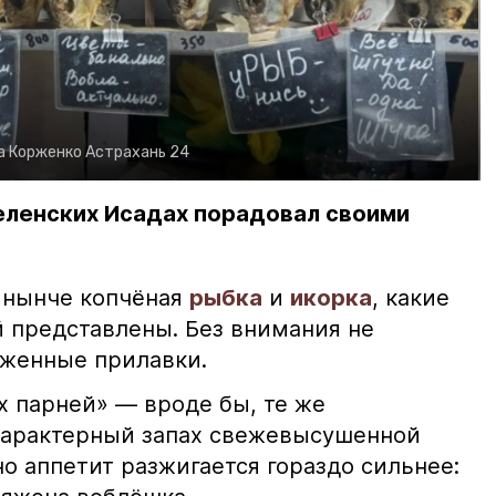
а Корженко
Астрахань 24
еленских Исадах порадовал своими
 нынче копчёная
рыбка
и
икорка
, какие
 представлены. Без внимания не
яженные прилавки.
х парней» — вроде бы, те же
характерный запах свежевысушенной
но аппетит разжигается гораздо сильнее: