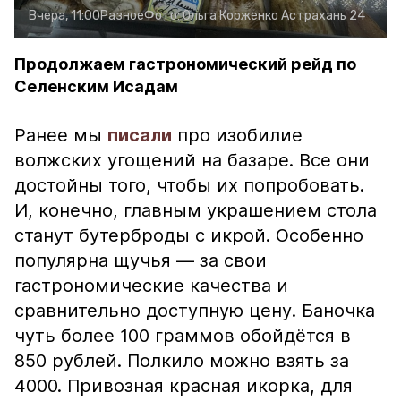
Вчера, 11:00
Разное
Фото:
Ольга Корженко
Астрахань 24
Продолжаем гастрономический рейд по
Селенским Исадам
Ранее мы
писали
про изобилие
волжских угощений на базаре. Все они
достойны того, чтобы их попробовать.
И, конечно, главным украшением стола
станут бутерброды с икрой. Особенно
популярна щучья — за свои
гастрономические качества и
сравнительно доступную цену. Баночка
чуть более 100 граммов обойдётся в
850 рублей. Полкило можно взять за
4000. Привозная красная икорка, для