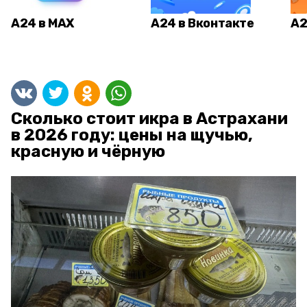
А24 в MAX
А24 в Вконтакте
А2
Сколько стоит икра в Астрахани
в 2026 году: цены на щучью,
красную и чёрную