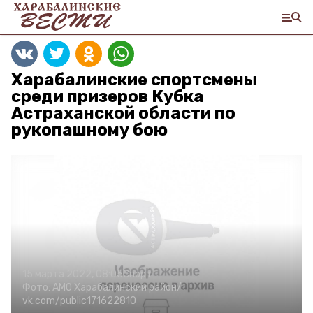
Харабалинские спортсмены
среди призеров Кубка
Астраханской области по
рукопашному бою
15 марта 2022, 08:05
Спорт
Фото:
АМО Харабалинский район/
vk.com/public171622810