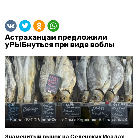
Астраханцам предложили
уРЫБнуться при виде воблы
Вчера, 09:00
Разное
Фото:
Ольга Корженко
Астрахань 24
Знаменитый рынок на Селенских Исадах