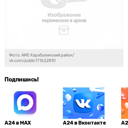
Фото: АМО Харабалинский район/
vk.com/public171622810
Подпишись!
А24 в MAX
А24 в Вконтакте
А2