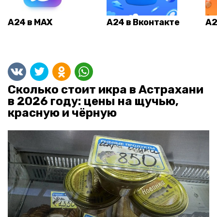
А24 в MAX
А24 в Вконтакте
А2
Сколько стоит икра в Астрахани
в 2026 году: цены на щучью,
красную и чёрную