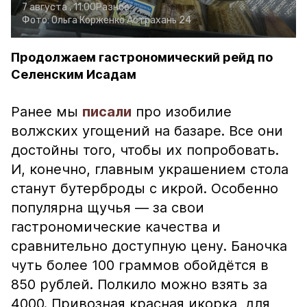
7 августа , 11:00
Разное
Фото:
Ольга Корженко
Астрахань 24
Продолжаем гастрономический рейд по
Селенским Исадам
Ранее мы
писали
про изобилие
волжских угощений на базаре. Все они
достойны того, чтобы их попробовать.
И, конечно, главным украшением стола
станут бутерброды с икрой. Особенно
популярна щучья — за свои
гастрономические качества и
сравнительно доступную цену. Баночка
чуть более 100 граммов обойдётся в
850 рублей. Полкило можно взять за
4000. Привозная красная икорка, для