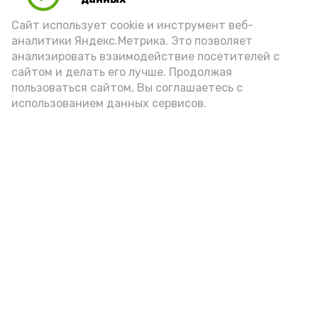
Сайт использует cookie и инструмент веб-
аналитики Яндекс.Метрика. Это позволяет
анализировать взаимодействие посетителей с
А24 в MAX
А24 в Вконтакте
А2
сайтом и делать его лучше. Продолжая
пользоваться сайтом, Вы соглашаетесь с
использованием данных сервисов.
С юными харабалинцами
встретился участник СВО