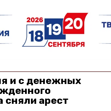
ля и с денежных
ужденного
 сняли арест