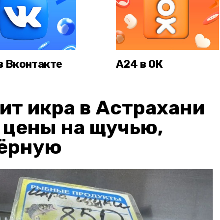
в Вконтакте
А24 в ОК
ит икра в Астрахани
: цены на щучью,
чёрную