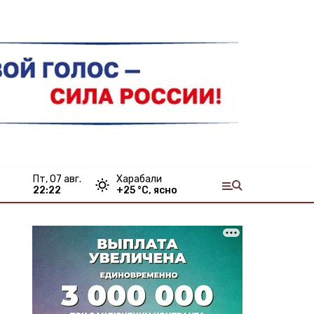
пт, 07 авг.
Харабали
22:22
+
25
°С,
ясно