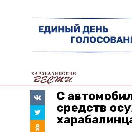
С автомоби
средств ос
харабалинца