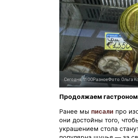
Сегодня, 11:00
Разное
Фото:
Ольга К
Продолжаем гастроном
Ранее мы
писали
про изо
они достойны того, чтоб
украшением стола стану
популярна щучья — за с