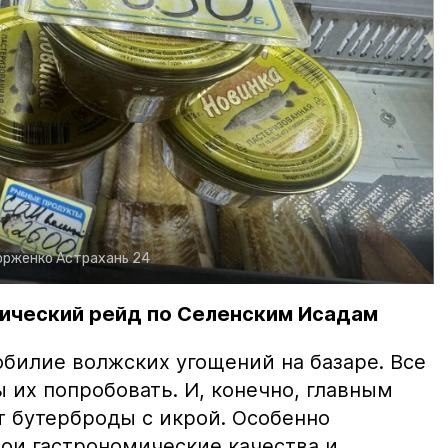
орженко
Астрахань 24
ический рейд по Селенским Исадам
билие волжских угощений на базаре. Все
ы их попробовать. И, конечно, главным
т бутерброды с икрой. Особенно
вои гастрономические качества и