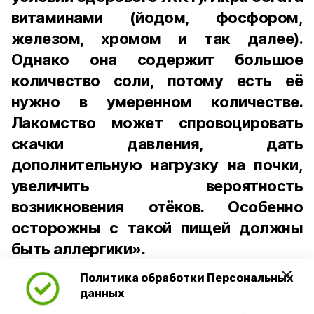
витаминами (йодом, фосфором,
железом, хромом и так далее).
Однако она содержит большое
количество соли, потому есть её
нужно в умеренном количестве.
Лакомство может спровоцировать
скачки давления, дать
дополнительную нагрузку на почки,
увеличить вероятность
возникновения отёков. Особенно
осторожны с такой пищей должны
быть аллергики».
Политика обработки Персональных
Для взрослого человека безопасной
данных
порцией икры считается 30-50 граммов