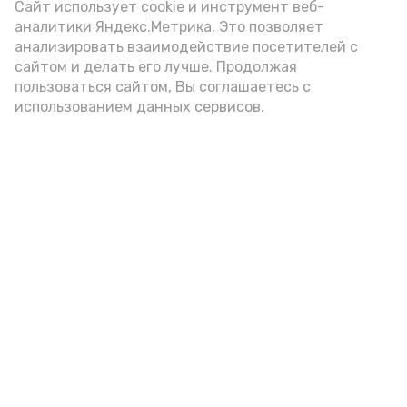
(2-3 ложки). При этом следует обратить
Сайт использует cookie и инструмент веб-
аналитики Яндекс.Метрика. Это позволяет
внимание на хлеб, с которым она
анализировать взаимодействие посетителей с
подаётся: лучше выбирать
сайтом и делать его лучше. Продолжая
цельнозерновой, с мукой грубого
пользоваться сайтом, Вы соглашаетесь с
использованием данных сервисов.
помола. Есть икру следует в первой
половине дня. Кстати, полезнее для
здоровья сопроводить такой бутерброд
сочными овощами, свежей зеленью и
отварным яйцом.