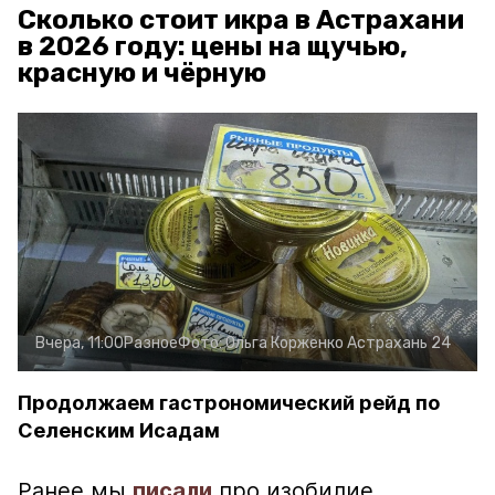
Сколько стоит икра в Астрахани
в 2026 году: цены на щучью,
красную и чёрную
Вчера, 11:00
Разное
Фото:
Ольга Корженко
Астрахань 24
Продолжаем гастрономический рейд по
Селенским Исадам
Ранее мы
писали
про изобилие