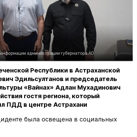
 информации администрации губернатора АО
еченской Республики в Астраханской
евич Эдильсултанов и председатель
льтуры «Вайнах» Адлан Мухадинович
йствия гостя региона, который
л ПДД в центре Астрахани
иденте была освещена в социальных