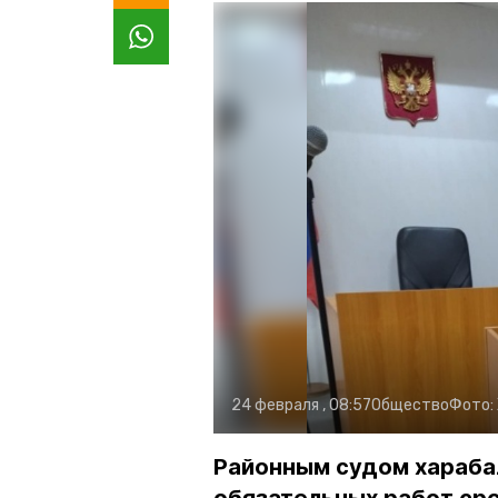
24 февраля , 08:57
Общество
Фото:
Районным судом харабал