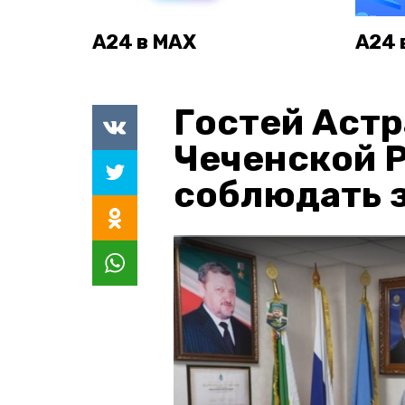
А24 в MAX
А24 
Гостей Астр
Чеченской 
соблюдать з