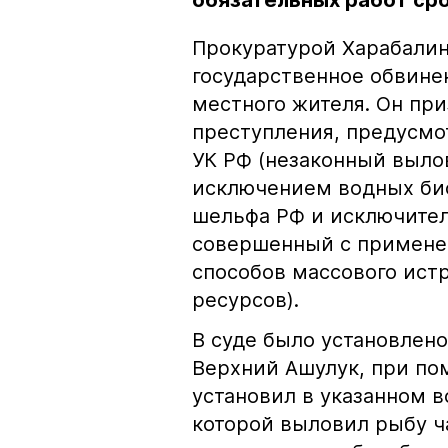
обязательных работ сро
Прокуратурой Харабалин
государственное обвине
местного жителя. Он пр
преступления, предусмот
УК РФ (незаконный выло
исключением водных био
шельфа РФ и исключител
совершенный с примене
способов массового ист
ресурсов).
В суде было установлено
Верхний Ашулук, при по
установил в указанном 
которой выловил рыбу 