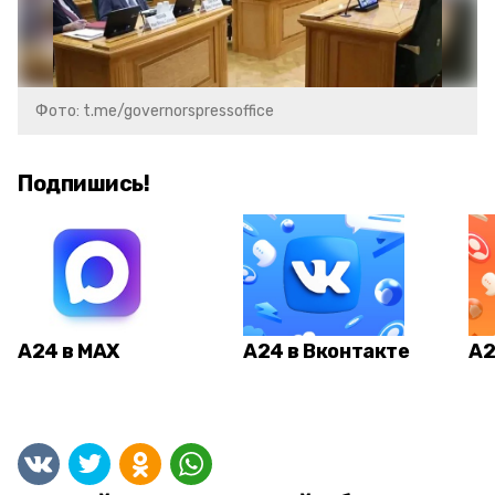
Фото: t.me/governorspressoffice
Подпишись!
А24 в MAX
А24 в Вконтакте
А2