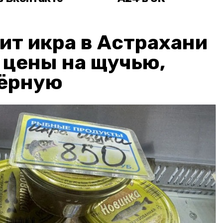
ит икра в Астрахани
: цены на щучью,
чёрную