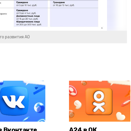
го развития АО
в Вконтакте
А24 в ОК