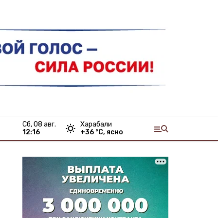
сб, 08 авг.
Харабали
12:16
+
36
°С,
ясно