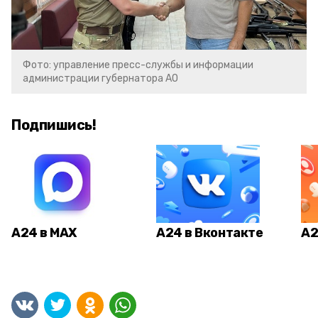
Фото: управление пресс-службы и информации
администрации губернатора АО
Подпишись!
А24 в MAX
А24 в Вконтакте
А2