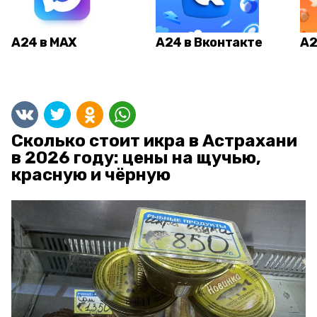
А24 в MAX
А24 в Вконтакте
А2
Сколько стоит икра в Астрахани
в 2026 году: цены на щучью,
красную и чёрную