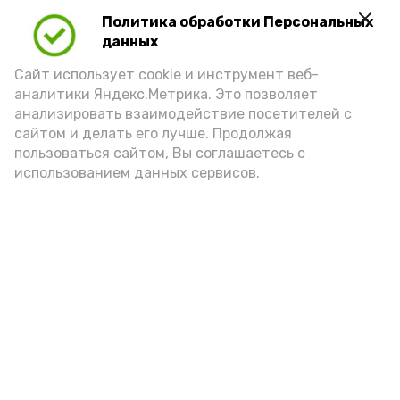
Политика обработки Персональных
данных
Сайт использует cookie и инструмент веб-
аналитики Яндекс.Метрика. Это позволяет
анализировать взаимодействие посетителей с
А24 в MAX
А24 в Вконтакте
А2
сайтом и делать его лучше. Продолжая
пользоваться сайтом, Вы соглашаетесь с
использованием данных сервисов.
Астраханцам дали алгоритм
действий при ракетной
опасности