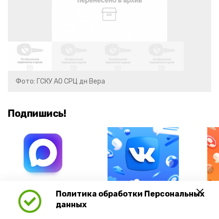
Фото: ГСКУ АО СРЦ дн Вера
Подпишись!
А24 в MAX
А24 в Вконтакте
А2
Политика обработки Персональных
данных