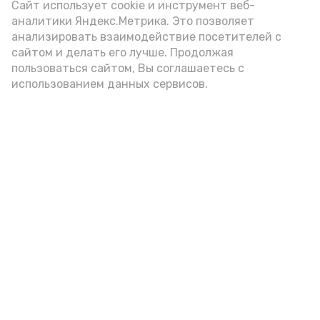
Сайт использует cookie и инструмент веб-
аналитики Яндекс.Метрика. Это позволяет
анализировать взаимодействие посетителей с
Сколько стоит икра в Астрахани
сайтом и делать его лучше. Продолжая
в 2026 году: цены на щучью,
пользоваться сайтом, Вы соглашаетесь с
использованием данных сервисов.
красную и чёрную
Вчера, 11:00
Разное
Фото:
Ольга Корженко
Астрахань 24
Продолжаем гастрономический рейд по
Селенским Исадам