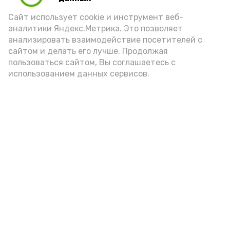
Сайт использует cookie и инструмент веб-
аналитики Яндекс.Метрика. Это позволяет
анализировать взаимодействие посетителей с
А24 в MAX
А24 в Вконтакте
А2
сайтом и делать его лучше. Продолжая
пользоваться сайтом, Вы соглашаетесь с
использованием данных сервисов.
С юными харабалинцами
встретился участник СВО