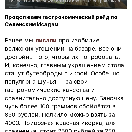
Вчера, 11:00
Разное
Фото:
Ольга Корженко
Астрахань 24
Продолжаем гастрономический рейд по
Селенским Исадам
Ранее мы
писали
про изобилие
волжских угощений на базаре. Все они
достойны того, чтобы их попробовать.
И, конечно, главным украшением стола
станут бутерброды с икрой. Особенно
популярна щучья — за свои
гастрономические качества и
сравнительно доступную цену. Баночка
чуть более 100 граммов обойдётся в
850 рублей. Полкило можно взять за
4000. Привозная красная икорка, для
сравнения, стоит 2500 рублей за 250