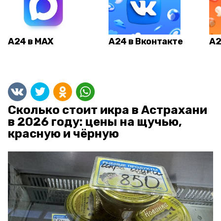
А24 в MAX
А24 в Вконтакте
А2
Сколько стоит икра в Астрахани
в 2026 году: цены на щучью,
красную и чёрную