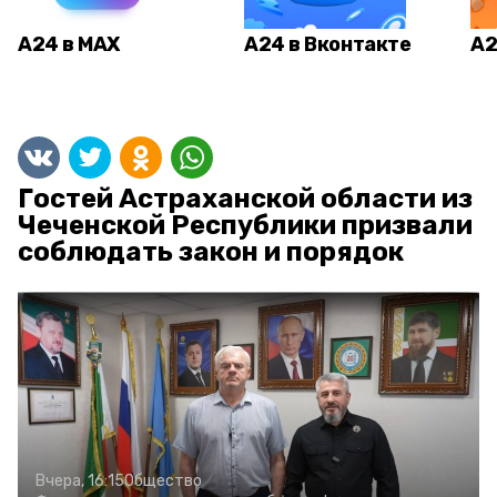
А24 в MAX
А24 в Вконтакте
А2
Гостей Астраханской области из
Чеченской Республики призвали
соблюдать закон и порядок
Вчера, 16:15
Общество