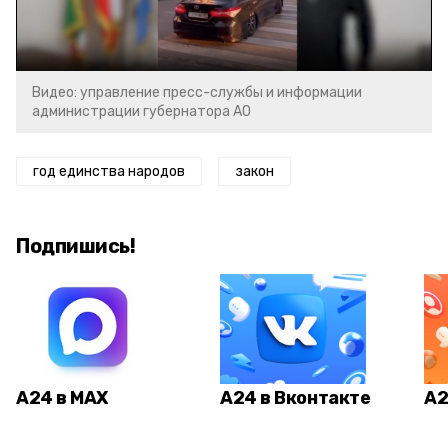
Video
Видео: управление пресс-службы и информации
администрации губернатора АО
год единства народов
закон
Подпишись!
А24 в MAX
А24 в Вконтакте
А2