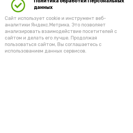
Политика обработки Персональных
данных
Сайт использует cookie и инструмент веб-
аналитики Яндекс.Метрика. Это позволяет
анализировать взаимодействие посетителей с
А24 в MAX
А24 в Вконтакте
А2
сайтом и делать его лучше. Продолжая
пользоваться сайтом, Вы соглашаетесь с
использованием данных сервисов.
В Харабали провели мастер-
класс по изготовлению оберега
«Волшебство всегда рядом»