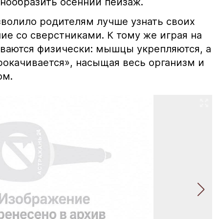
знообразить осенний пейзаж.
волило родителям лучше узнать своих
ие со сверстниками. К тому же играя на
иваются физически: мышцы укрепляются, а
рокачивается», насыщая весь организм и
ом.