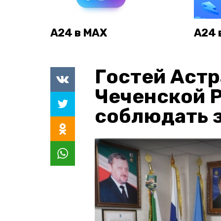
А24 в MAX
А24 
Гостей Астр
Чеченской 
соблюдать з