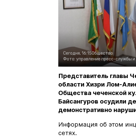
Сегодня, 16:15
Общество
Фото:
управление пресс-службы и
Представитель главы Ч
области Хизри Лом-Али
Общества чеченской ку
Байсангуров осудили де
демонстративно наруши
Информация об этом инц
сетях.