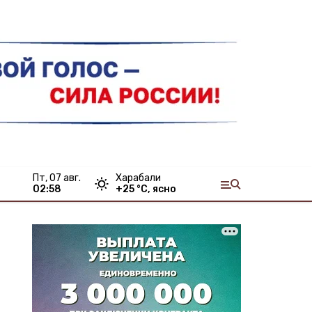
пт, 07 авг.
Харабали
02:58
+
25
°С,
ясно