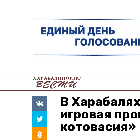
В Харабаля
игровая пр
котовасия»