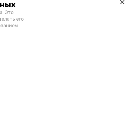
нных
а. Это
делать его
ованием
Лента новостей