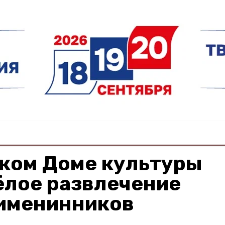
ском Доме культуры
ёлое развлечение
 именинников