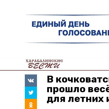
В кочковат
прошло вес
для летних