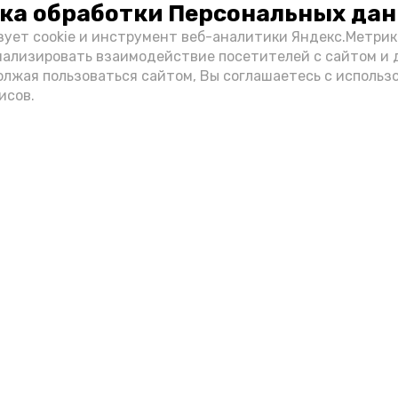
ка обработки Персональных да
зует cookie и инструмент веб-аналитики Яндекс.Метрик
нализировать взаимодействие посетителей с сайтом и 
олжая пользоваться сайтом, Вы соглашаетесь с использ
исов.
Фото: max.ru/mchs_astrakhan
Play