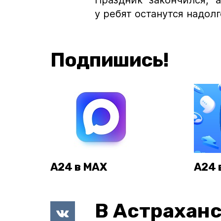
Праздник закончился, 
у ребят останутся надолг
Подпишись!
А24 в MAX
А24 
В Астраханс