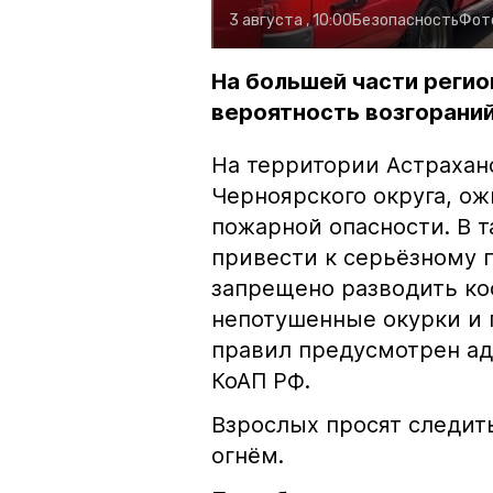
3 августа , 10:00
Безопасность
Фот
На большей части регио
вероятность возгораний
На территории Астрахан
Черноярского округа, о
пожарной опасности. В 
привести к серьёзному 
запрещено разводить кос
непотушенные окурки и 
правил предусмотрен ад
КоАП РФ.
Взрослых просят следить
огнём.