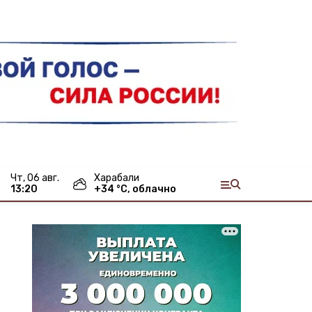
чт, 06 авг.
Харабали
13:20
+
34
°С,
облачно