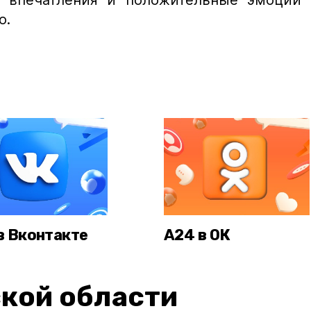
а впечатления и положительные эмоции
о.
в Вконтакте
А24 в ОК
кой области