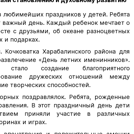
вали становлению и духовному развитию
з любимейших праздников у детей. Ребята
т важный день. Каждый ребенок мечтает о
сте с друзьями, об океане разноцветных
 и подарках.
. Кочковатка Харабалинского района для
развлечение «День летних именинников».
 стало создание благоприятного
рование дружеских отношений между
ние творческих способностей.
дорных поздравлялок. Ребята, рожденные
равления. В этот праздничный день дети
твием приняли участие в различных
оринах и играх.