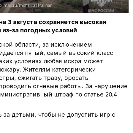
о:
max.ru/mchs_astrakhan
на 3 августа сохраняется высокая
 из-за погодных условий
ской области, за исключением
жидается пятый, самый высокий класс
таких условиях любая искра может
пожару. Жителям категорически
тры, сжигать траву, бросать
проводить огневые работы. За нарушение
министративный штраф по статье 20.4
 за детьми, чтобы не допустить игр с