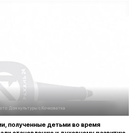
ото:
Дом культуры с.Кочковатка
ии, полученные детьми во время