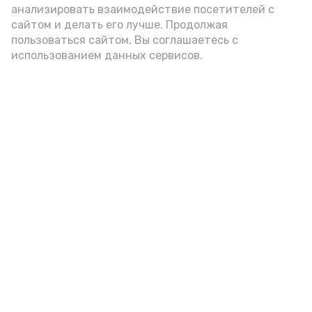
анализировать взаимодействие посетителей с
А24 в MAX
А24 в Вконтакте
А2
сайтом и делать его лучше. Продолжая
пользоваться сайтом, Вы соглашаетесь с
использованием данных сервисов.
Астраханцам дали алгоритм
действий при ракетной
опасности