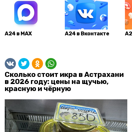
А24 в MAX
А24 в Вконтакте
А2
Сколько стоит икра в Астрахани
в 2026 году: цены на щучью,
красную и чёрную