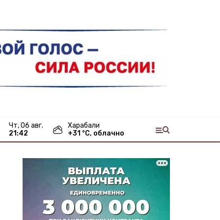
чт, 06 авг.
Харабали
21:42
+
31
°С,
облачно