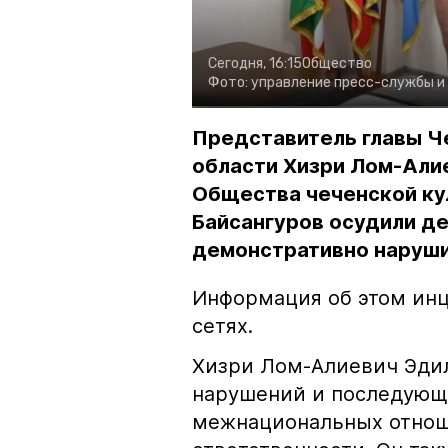
Сегодня, 16:15
Общество
Фото:
управление пресс-службы и
Представитель главы Ч
области Хизри Лом-Али
Общества чеченской ку
Байсангуров осудили де
демонстративно наруши
Информация об этом инц
сетях.
Хизри Лом-Алиевич Эдил
нарушений и последующе
межнациональных отноше