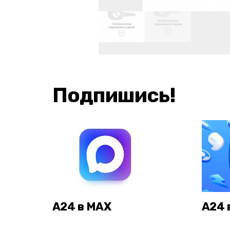
Подпишись!
А24 в MAX
А24 