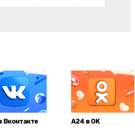
в Вконтакте
А24 в ОК