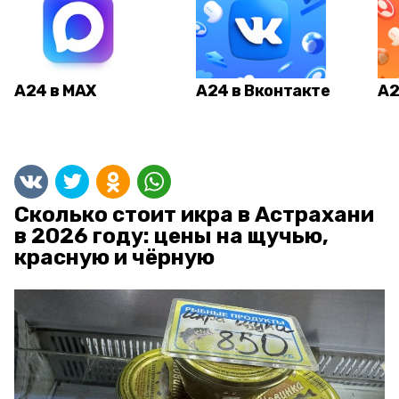
А24 в MAX
А24 в Вконтакте
А2
Сколько стоит икра в Астрахани
в 2026 году: цены на щучью,
красную и чёрную