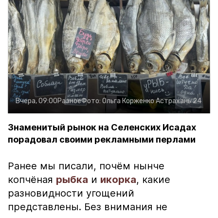
Вчера, 09:00
Разное
Фото:
Ольга Корженко
Астрахань 24
Знаменитый рынок на Селенских Исадах
порадовал своими рекламными перлами
Ранее мы писали, почём нынче
копчёная
рыбка
и
икорка
, какие
разновидности угощений
представлены. Без внимания не