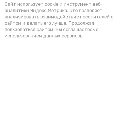
Сайт использует cookie и инструмент веб-
аналитики Яндекс.Метрика. Это позволяет
анализировать взаимодействие посетителей с
А24 в MAX
А24 в Вконтакте
А2
сайтом и делать его лучше. Продолжая
пользоваться сайтом, Вы соглашаетесь с
использованием данных сервисов.
Астраханцам дали алгоритм
действий при ракетной
опасности