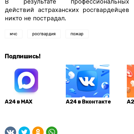
В результате профессиональных
действий астраханских росгвардейцев
никто не пострадал.
мчс
росгвардия
пожар
Подпишись!
А24 в MAX
А24 в Вконтакте
А2