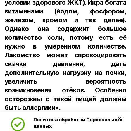
условии здорового ЖКТ). Икра богата
витаминами (йодом, фосфором,
железом, хромом и так далее).
Однако она содержит большое
количество соли, потому есть её
нужно в умеренном количестве.
Лакомство может спровоцировать
скачки давления, дать
дополнительную нагрузку на почки,
увеличить вероятность
возникновения отёков. Особенно
осторожны с такой пищей должны
быть аллергики».
Политика обработки Персональных
Для взрослого человека безопасной
данных
порцией икры считается 30-50 граммов