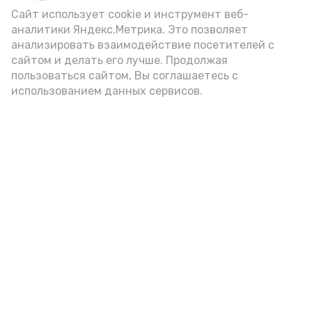
(2-3 ложки). При этом следует обратить
Сайт использует cookie и инструмент веб-
аналитики Яндекс.Метрика. Это позволяет
внимание на хлеб, с которым она
анализировать взаимодействие посетителей с
подаётся: лучше выбирать
сайтом и делать его лучше. Продолжая
цельнозерновой, с мукой грубого
пользоваться сайтом, Вы соглашаетесь с
использованием данных сервисов.
помола. Есть икру следует в первой
половине дня. Кстати, полезнее для
здоровья сопроводить такой бутерброд
сочными овощами, свежей зеленью и
отварным яйцом.