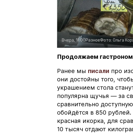
Вчера, 11:00
Разное
Фото:
Ольга Ко
Продолжаем гастроном
Ранее мы
писали
про изо
они достойны того, чтоб
украшением стола стану
популярна щучья — за с
сравнительно доступную 
обойдётся в 850 рублей.
красная икорка, для срав
10 тысяч отдают килогр