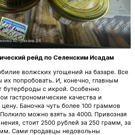
рженко
Астрахань 24
ический рейд по Селенским Исадам
билие волжских угощений на базаре. Все
ы их попробовать. И, конечно, главным
т бутерброды с икрой. Особенно
вои гастрономические качества и
цену. Баночка чуть более 100 граммов
 Полкило можно взять за 4000. Привозная
нения, стоит 2500 рублей за 250 грамм, за
амм. Сами продавцы недовольны