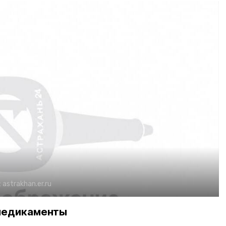
:
astrakhan.er.ru
медикаменты