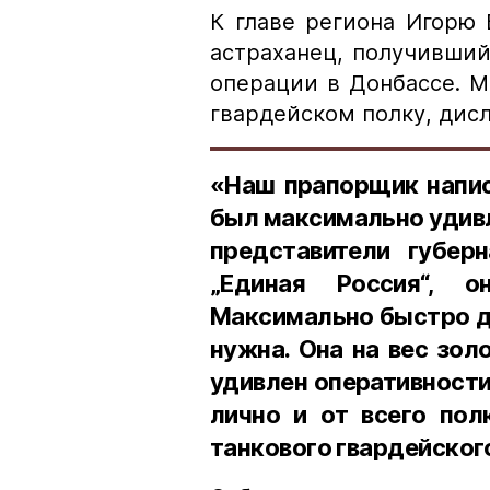
К главе региона Игорю
астраханец, получивши
операции в Донбассе. М
гвардейском полку, дис
«Наш прапорщик напис
был максимально удивл
представители губерн
„Единая Россия“, о
Максимально быстро до
нужна. Она на вес зол
удивлен оперативности
лично и от всего пол
танкового гвардейского