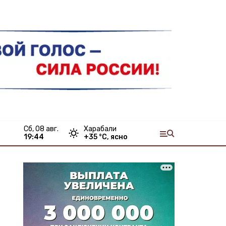
сб, 08 авг.
Харабали
19:44
+
35
°С,
ясно