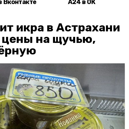
в Вконтакте
А24 в ОК
ит икра в Астрахани
: цены на щучью,
чёрную