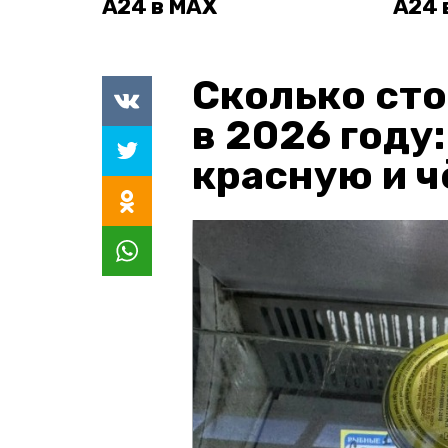
А24 в MAX
А24 
Сколько сто
в 2026 году
красную и 