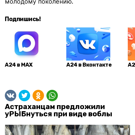
молодому поколению.
Подпишись!
А24 в MAX
А24 в Вконтакте
А2
Астраханцам предложили
уРЫБнуться при виде воблы