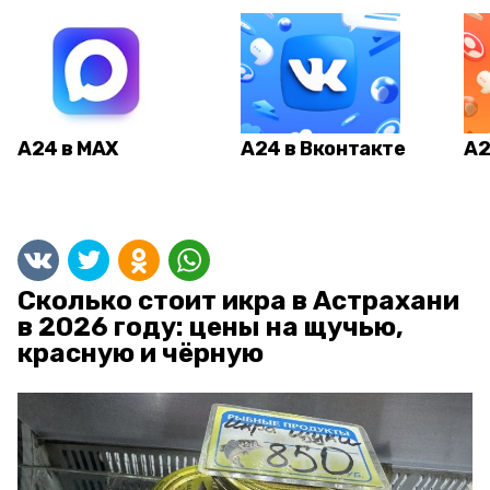
А24 в MAX
А24 в Вконтакте
А2
Сколько стоит икра в Астрахани
в 2026 году: цены на щучью,
красную и чёрную