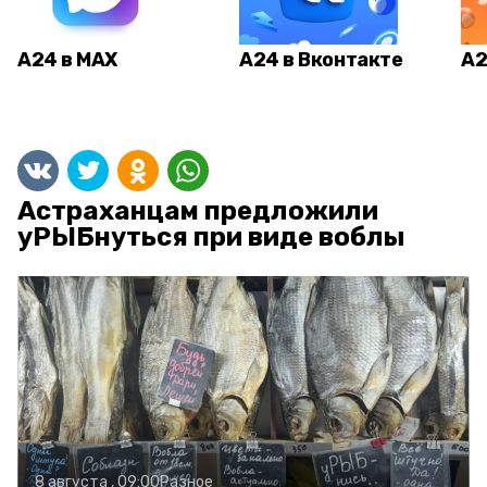
А24 в MAX
А24 в Вконтакте
А2
Астраханцам предложили
уРЫБнуться при виде воблы
8 августа , 09:00
Разное