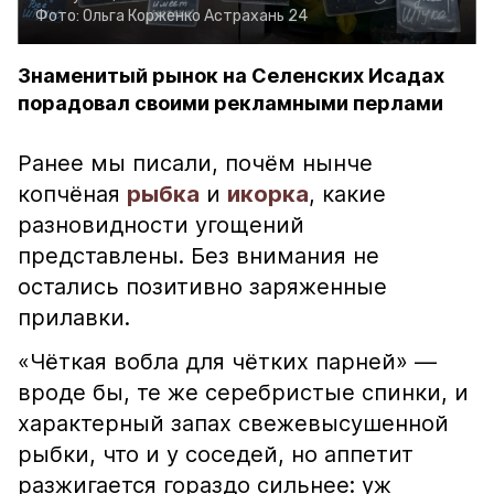
Фото:
Ольга Корженко
Астрахань 24
Знаменитый рынок на Селенских Исадах
порадовал своими рекламными перлами
Ранее мы писали, почём нынче
копчёная
рыбка
и
икорка
, какие
разновидности угощений
представлены. Без внимания не
остались позитивно заряженные
прилавки.
«Чёткая вобла для чётких парней» —
вроде бы, те же серебристые спинки, и
характерный запах свежевысушенной
рыбки, что и у соседей, но аппетит
разжигается гораздо сильнее: уж