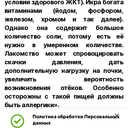
условии здорового ЖКТ). Икра богата
витаминами (йодом, фосфором,
железом, хромом и так далее).
Однако она содержит большое
количество соли, потому есть её
нужно в умеренном количестве.
Лакомство может спровоцировать
скачки давления, дать
дополнительную нагрузку на почки,
увеличить вероятность
возникновения отёков. Особенно
осторожны с такой пищей должны
быть аллергики».
Политика обработки Персональных
Для взрослого человека безопасной
данных
порцией икры считается 30-50 граммов