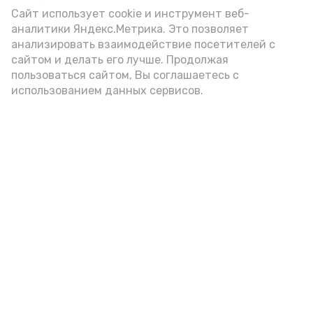
(2-3 ложки). При этом следует обратить
Сайт использует cookie и инструмент веб-
аналитики Яндекс.Метрика. Это позволяет
внимание на хлеб, с которым она
анализировать взаимодействие посетителей с
подаётся: лучше выбирать
сайтом и делать его лучше. Продолжая
цельнозерновой, с мукой грубого
пользоваться сайтом, Вы соглашаетесь с
использованием данных сервисов.
помола. Есть икру следует в первой
половине дня. Кстати, полезнее для
здоровья сопроводить такой бутерброд
сочными овощами, свежей зеленью и
отварным яйцом.