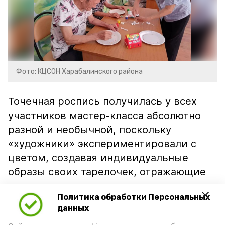
Фото: КЦСОН Харабалинского района
Точечная роспись получилась у всех
участников мастер-класса абсолютно
разной и необычной, поскольку
«художники» экспериментировали с
цветом, создавая индивидуальные
образы своих тарелочек, отражающие
актуальное эмоциональное состояние
Политика обработки Персональных
каждого из участников. В конце занятия
данных
прошло обсуждение рисунков.