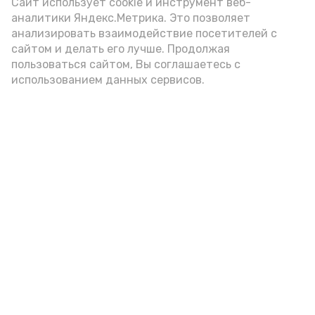
Сайт использует cookie и инструмент веб-
Подопечные делились своими
аналитики Яндекс.Метрика. Это позволяет
эмоциями, чувствами, мыслями,
анализировать взаимодействие посетителей с
которые возникали у них в процессе
сайтом и делать его лучше. Продолжая
творчества.
пользоваться сайтом, Вы соглашаетесь с
использованием данных сервисов.
Подпишись!
А24 в MAX
А24 в Вконтакте
А2
Ветераны СВО и их семьи в