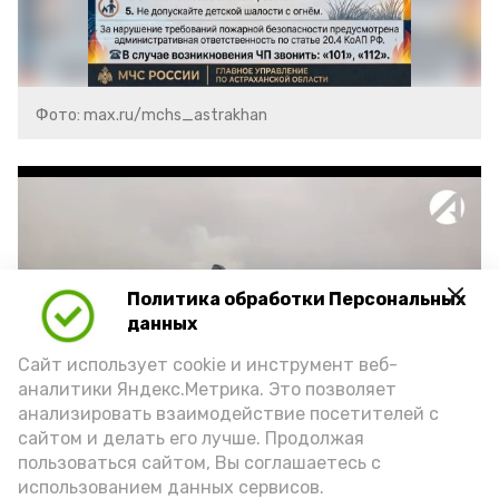
Фото: max.ru/mchs_astrakhan
Политика обработки Персональных
Play
данных
Video
Сайт использует cookie и инструмент веб-
аналитики Яндекс.Метрика. Это позволяет
анализировать взаимодействие посетителей с
сайтом и делать его лучше. Продолжая
Видео: Астрахань 24
пользоваться сайтом, Вы соглашаетесь с
использованием данных сервисов.