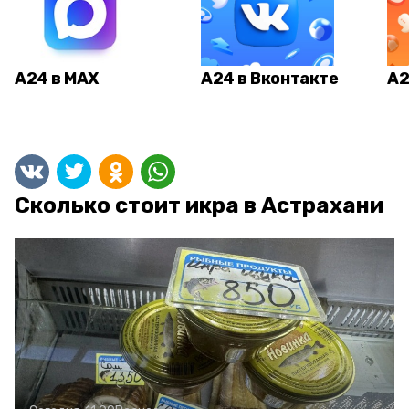
А24 в MAX
А24 в Вконтакте
А2
Сколько стоит икра в Астрахани