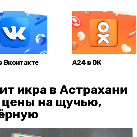
в Вконтакте
А24 в ОК
ит икра в Астрахани
: цены на щучью,
чёрную