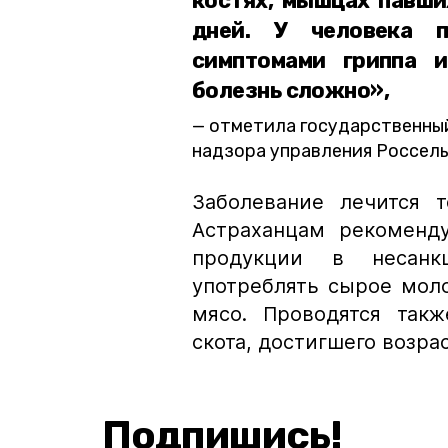
костях, мышцах павши
дней. У человека 
симптомами гриппа и
болезнь сложно»,
отметила государственный
надзора управления Россель
Заболевание лечится 
Астраханцам рекоменду
продукции в несанк
употреблять сырое мол
мясо. Проводятся так
скота, достигшего возрас
Подпишись!