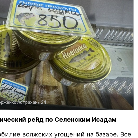
орженко
Астрахань 24
ический рейд по Селенским Исадам
билие волжских угощений на базаре. Все