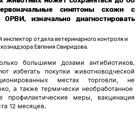
х животных может сохраняться до 60
первоначальные симптомы схожи с
 ОРВИ, изначально диагностировать
 инспектор отдела ветеринарного контроля и
хознадзора Евгения Свиридова.
только большими дозами антибиотиков.
ют избегать покупки животноводческой
ционированных местах торговли, не
око, а также термически необработанное
же профилактические меры, вакцинация
та 12 месяцев.