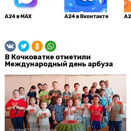
А24 в MAX
А24 в Вконтакте
А2
В Кочковатке отметили
Международный день арбуза
Сегодня, 12:32
Культура