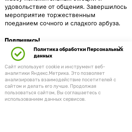
удовольствие от общения. Завершилось
мероприятие торжественным
поеданием сочного и сладкого арбуза.
Подпишись!
Политика обработки Персональных
данных
Сайт использует cookie и инструмент веб-
аналитики Яндекс.Метрика. Это позволяет
анализировать взаимодействие посетителей с
А24 в MAX
А24 в Вконтакте
А2
сайтом и делать его лучше. Продолжая
пользоваться сайтом, Вы соглашаетесь с
использованием данных сервисов.
На жительницу Харабалинского