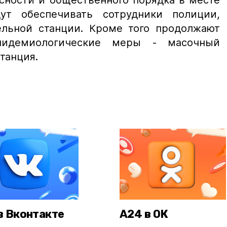
сности и общественного порядка в месте
ут обеспечивать сотрудники полиции,
ельной станции. Кроме того продолжают
эпидемиологические меры - масочный
танция.
в Вконтакте
А24 в ОК