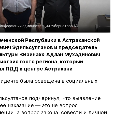
 информации администрации губернатора АО
еченской Республики в Астраханской
евич Эдильсултанов и председатель
льтуры «Вайнах» Адлан Мухадинович
йствия гостя региона, который
л ПДД в центре Астрахани
иденте была освещена в социальных
ьсултанов подчеркнул, что выявление
е наказание — это не вопрос
ний, а вопрос закона, совести и личной