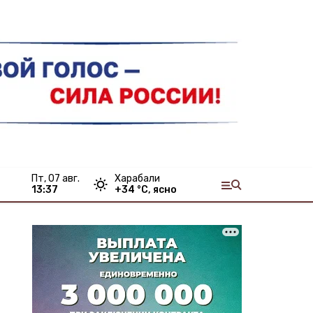
пт, 07 авг.
Харабали
13:37
+
34
°С,
ясно