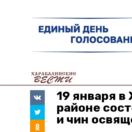
19 января в
районе сос
и чин освя