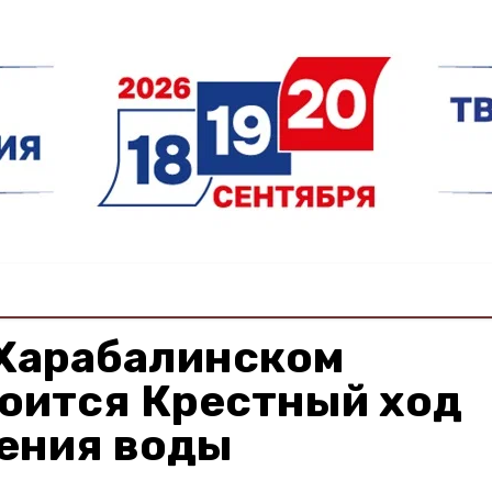
 Харабалинском
тоится Крестный ход
щения воды