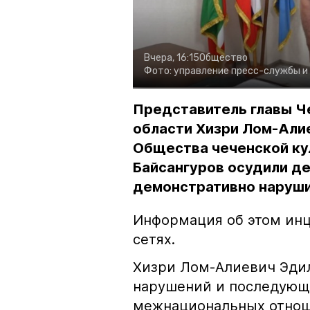
Вчера, 16:15
Общество
Фото:
управление пресс-службы и
Представитель главы Ч
области Хизри Лом-Али
Общества чеченской ку
Байсангуров осудили де
демонстративно наруши
Информация об этом инц
сетях.
Хизри Лом-Алиевич Эдил
нарушений и последующе
межнациональных отноше