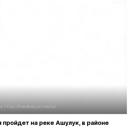
о:
https://harabaly.astrobl.ru/
 пройдет на реке Ашулук, в районе