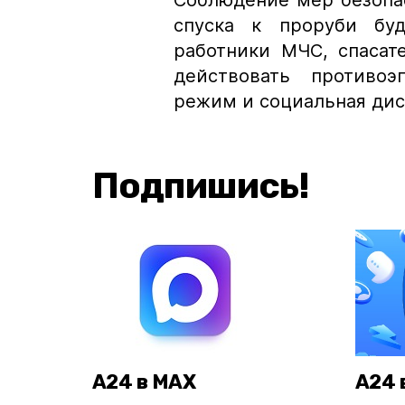
Соблюдение мер безопа
спуска к проруби буд
работники МЧС, спасат
действовать противо
режим и социальная дис
Подпишись!
А24 в MAX
А24 