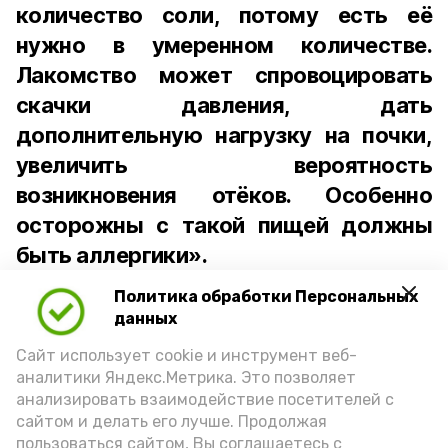
количество соли, потому есть её
нужно в умеренном количестве.
Лакомство может спровоцировать
скачки давления, дать
дополнительную нагрузку на почки,
увеличить вероятность
возникновения отёков. Особенно
осторожны с такой пищей должны
быть аллергики».
Политика обработки Персональных
Для взрослого человека безопасной
данных
порцией икры считается 30-50 граммов
(2-3 ложки). При этом следует обратить
Сайт использует cookie и инструмент веб-
аналитики Яндекс.Метрика. Это позволяет
внимание на хлеб, с которым она
анализировать взаимодействие посетителей с
подаётся: лучше выбирать
сайтом и делать его лучше. Продолжая
цельнозерновой, с мукой грубого
пользоваться сайтом, Вы соглашаетесь с