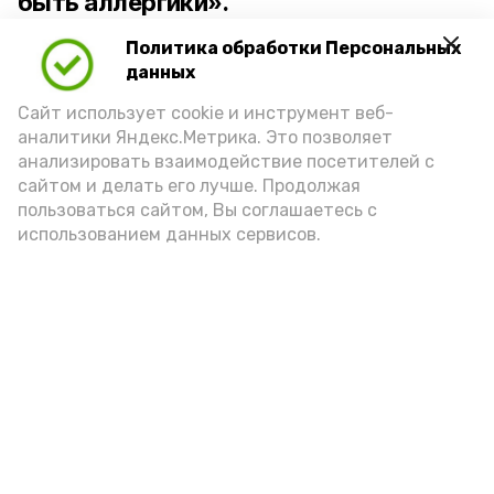
быть аллергики».
Политика обработки Персональных
Для взрослого человека безопасной
данных
порцией икры считается 30-50 граммов
(2-3 ложки). При этом следует обратить
Сайт использует cookie и инструмент веб-
аналитики Яндекс.Метрика. Это позволяет
внимание на хлеб, с которым она
анализировать взаимодействие посетителей с
подаётся: лучше выбирать
сайтом и делать его лучше. Продолжая
цельнозерновой, с мукой грубого
пользоваться сайтом, Вы соглашаетесь с
использованием данных сервисов.
помола. Есть икру следует в первой
половине дня. Кстати, полезнее для
здоровья сопроводить такой бутерброд
сочными овощами, свежей зеленью и
отварным яйцом.