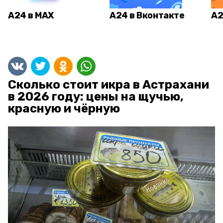
А24 в MAX
А24 в Вконтакте
А2
Сколько стоит икра в Астрахани
в 2026 году: цены на щучью,
красную и чёрную