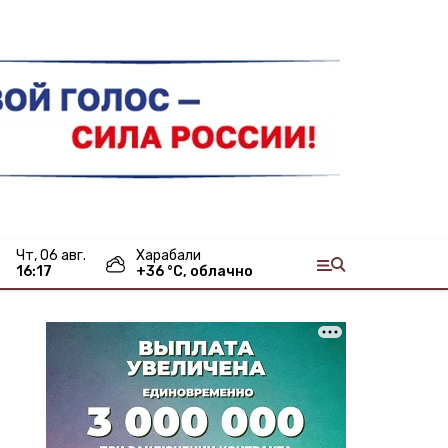
чт, 06 авг.
Харабали
16:17
+
36
°С,
облачно