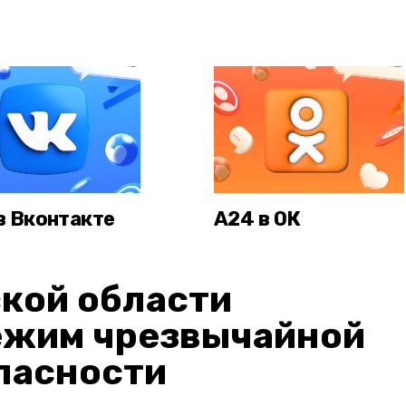
в Вконтакте
А24 в ОК
кой области
ежим чрезвычайной
пасности