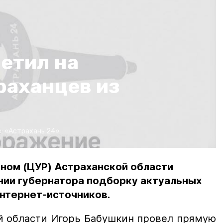
етил на
раханцев из
о:
«Астрахань 24»
ном (ЦУР) Астраханской области
нии губернатора подборку актуальных
нтернет-источников.
й области Игорь Бабушкин провел прямую