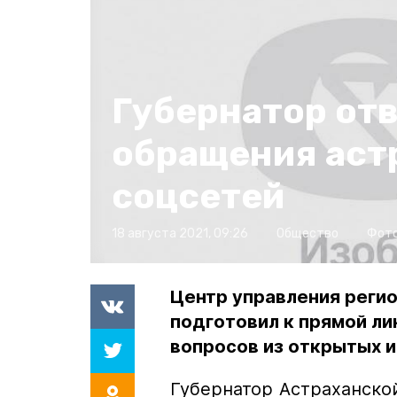
Губернатор отв
обращения аст
соцсетей
18 августа 2021, 09:26
Общество
Фот
Центр управления регио
подготовил к прямой ли
вопросов из открытых и
Губернатор Астраханско