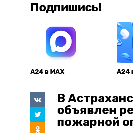
Подпишись!
А24 в MAX
А24 
В Астраханс
объявлен р
пожарной о