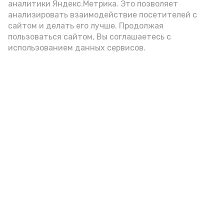
аналитики Яндекс.Метрика. Это позволяет
анализировать взаимодействие посетителей с
сайтом и делать его лучше. Продолжая
пользоваться сайтом, Вы соглашаетесь с
использованием данных сервисов.
Фото: Ольга Корженко Астрахань 24
Как объяснили продавцы, воблу берут
охотно: уж больно хороша на вкус. К
тому же её удобно транспортировать,
она долго не портится. А это
немаловажно: рыбка, особенно с такими
бодрыми «аффирмациями», станет