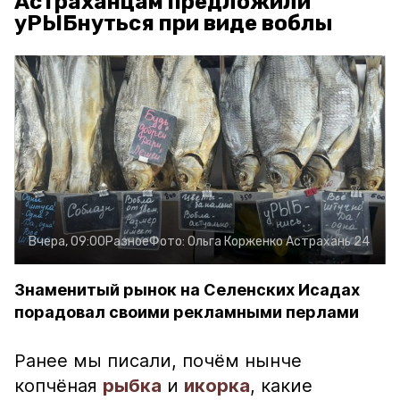
Астраханцам предложили
уРЫБнуться при виде воблы
Вчера, 09:00
Разное
Фото:
Ольга Корженко
Астрахань 24
Знаменитый рынок на Селенских Исадах
порадовал своими рекламными перлами
Ранее мы писали, почём нынче
копчёная
рыбка
и
икорка
, какие