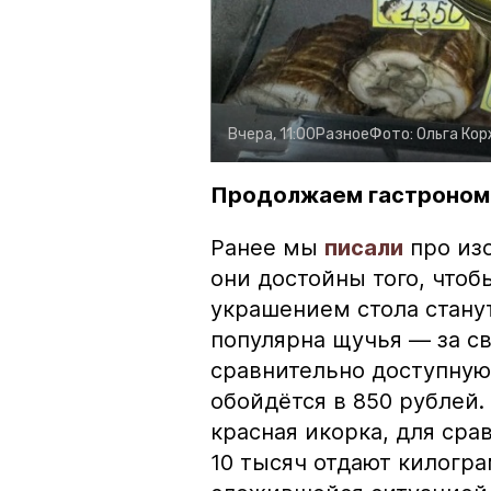
Вчера, 11:00
Разное
Фото:
Ольга Ко
Продолжаем гастроном
Ранее мы
писали
про изо
они достойны того, чтоб
украшением стола стану
популярна щучья — за с
сравнительно доступную 
обойдётся в 850 рублей.
красная икорка, для срав
10 тысяч отдают килогр