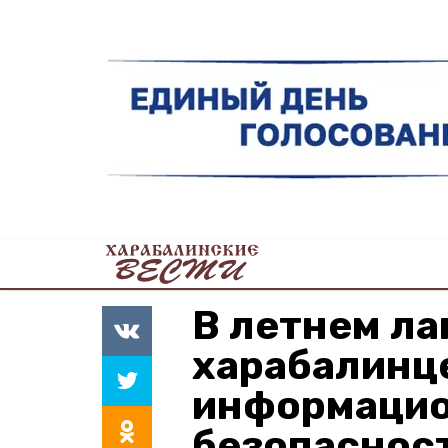
В летнем ла
харабалинц
информацио
безопаснос