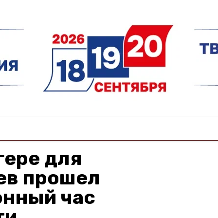
гере для
ев прошел
нный час
ти