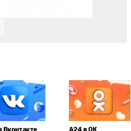
в Вконтакте
А24 в ОК