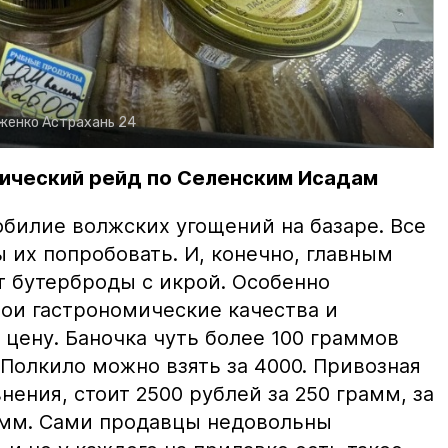
рженко
Астрахань 24
ический рейд по Селенским Исадам
билие волжских угощений на базаре. Все
ы их попробовать. И, конечно, главным
т бутерброды с икрой. Особенно
вои гастрономические качества и
цену. Баночка чуть более 100 граммов
 Полкило можно взять за 4000. Привозная
нения, стоит 2500 рублей за 250 грамм, за
амм. Сами продавцы недовольны