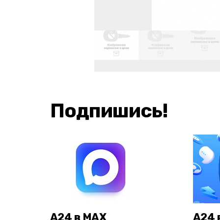
Подпишись!
А24 в MAX
А24 