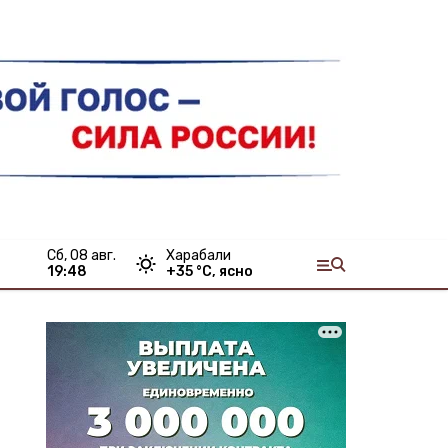
сб, 08 авг.
Харабали
19:48
+
35
°С,
ясно