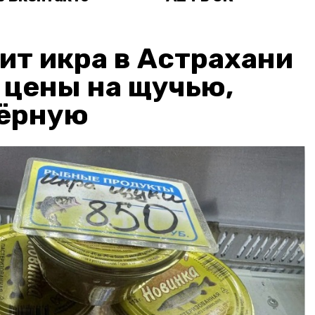
ит икра в Астрахани
: цены на щучью,
чёрную