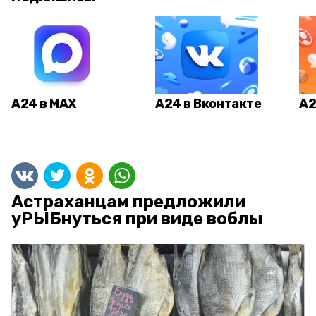
А24 в MAX
А24 в Вконтакте
А2
Астраханцам предложили
уРЫБнуться при виде воблы