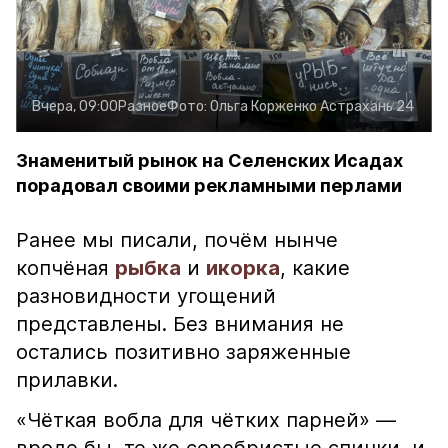
Вчера, 09:00
Разное
Фото:
Ольга Корженко
Астрахань 24
Знаменитый рынок на Селенских Исадах
порадовал своими рекламными перлами
Ранее мы писали, почём нынче
копчёная
рыбка
и
икорка
, какие
разновидности угощений
представлены. Без внимания не
остались позитивно заряженные
прилавки.
«Чёткая вобла для чётких парней» —