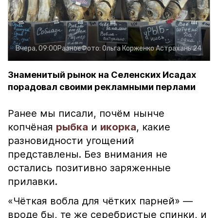
Вчера, 09:00
Разное
Фото:
Ольга Корженко
Астрахань 24
Знаменитый рынок на Селенских Исадах
порадовал своими рекламными перлами
Ранее мы писали, почём нынче
копчёная
рыбка
и
икорка
, какие
разновидности угощений
представлены. Без внимания не
остались позитивно заряженные
прилавки.
«Чёткая вобла для чётких парней» —
вроде бы, те же серебристые спинки, и