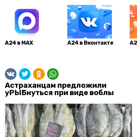
А24 в MAX
А24 в Вконтакте
А2
Астраханцам предложили
уРЫБнуться при виде воблы