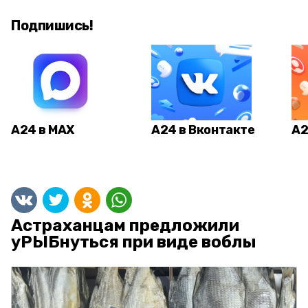
Подпишись!
А24 в MAX
А24 в Вконтакте
А2
Астраханцам предложили
уРЫБнуться при виде воблы