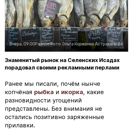
Вчера, 09:00
Разное
Фото:
Ольга Корженко
Астрахань 24
Знаменитый рынок на Селенских Исадах
порадовал своими рекламными перлами
Ранее мы писали, почём нынче
копчёная
рыбка
и
икорка
, какие
разновидности угощений
представлены. Без внимания не
остались позитивно заряженные
прилавки.