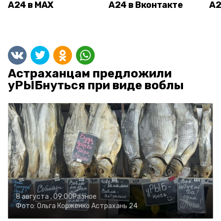
А24 в MAX
А24 в Вконтакте
А2
Астраханцам предложили
уРЫБнуться при виде воблы
8 августа , 09:00
Разное
Фото:
Ольга Корженко
Астрахань 24