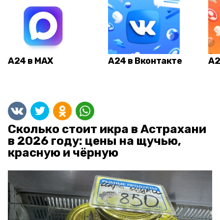
А24 в MAX
А24 в Вконтакте
А2
Сколько стоит икра в Астрахани
в 2026 году: цены на щучью,
красную и чёрную