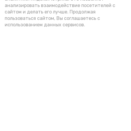
анализировать взаимодействие посетителей с
сайтом и делать его лучше. Продолжая
Видео: управление пресс-службы и информации
пользоваться сайтом, Вы соглашаетесь с
администрации губернатора АО
использованием данных сервисов.
год единства народов
закон
Подпишись!
А24 в MAX
А24 в Вконтакте
А2